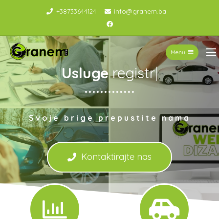
+38733644124
info@granem.ba
Menu
Granem
Usluge
registracije
|
Svoje brige prepustite nama
Kontaktirajte nas