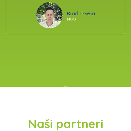
Rijad Tikveša
NGO
Naši partneri