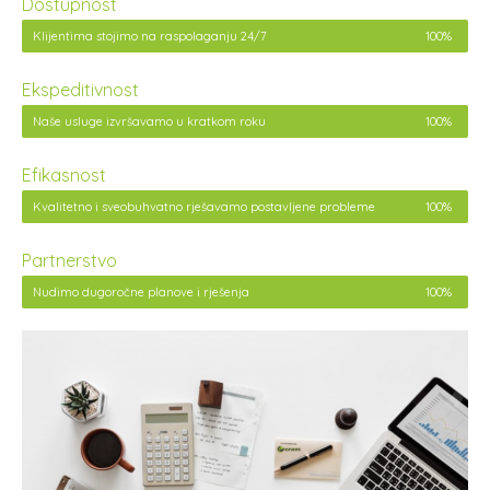
Dostupnost
Klijentima stojimo na raspolaganju 24/7
100%
Ekspeditivnost
Naše usluge izvršavamo u kratkom roku
100%
Efikasnost
Kvalitetno i sveobuhvatno rješavamo postavljene probleme
100%
Partnerstvo
Nudimo dugoročne planove i rješenja
100%